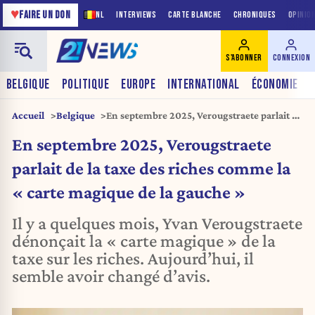
♥
FAIRE UN DON
NL
INTERVIEWS
CARTE BLANCHE
CHRONIQUES
OPINIO
S'ABONNER
CONNEXION
BELGIQUE
POLITIQUE
EUROPE
INTERNATIONAL
ÉCONOMIE
Accueil
Belgique
En septembre 2025, Verougstraete parlait de
la taxe des riches comme la « carte magique
En septembre 2025, Verougstraete
de la gauche »
parlait de la taxe des riches comme la
« carte magique de la gauche »
Il y a quelques mois, Yvan Verougstraete
dénonçait la « carte magique » de la
taxe sur les riches. Aujourd’hui, il
semble avoir changé d’avis.