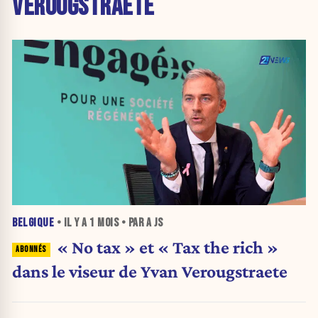
VEROUGSTRAETE
BELGIQUE
• IL Y A
1 MOIS
• PAR A JS
« No tax » et « Tax the rich »
dans le viseur de Yvan Verougstraete