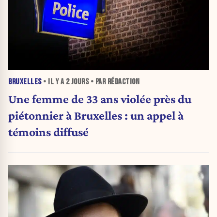
BRUXELLES
• IL Y A
2 JOURS
• PAR RÉDACTION
Une femme de 33 ans violée près du
piétonnier à Bruxelles : un appel à
témoins diffusé