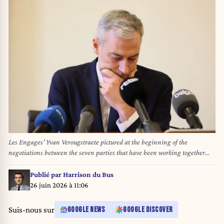
Les Engages' Yvan Verougstraete pictured at the beginning of the
negotiations between the seven parties that have been working together
since 12 December 2025 to draw up a Brussels budget for 2026, in Brussels,
on Tuesday 20 January 2026. BELGA PHOTO BENOIT DOPPAGNE
Publié par
Harrison du Bus
26 juin 2026 à 11:06
Suis-nous sur
GOOGLE NEWS
GOOGLE DISCOVER