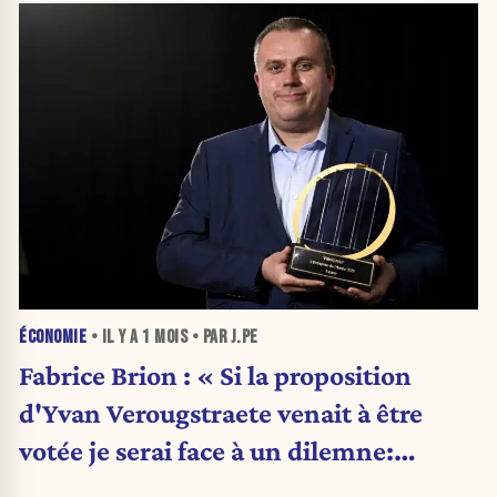
ÉCONOMIE
• IL Y A
1 MOIS
• PAR J.PE
Fabrice Brion : « Si la proposition
d'Yvan Verougstraete venait à être
votée je serai face à un dilemne:
m'exiler ou vendre I-care. »