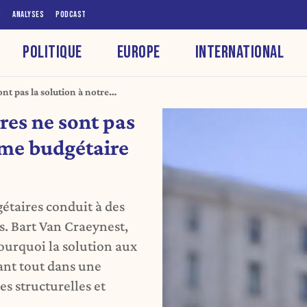
S
ANALYSES
PODCAST
POLITIQUE
EUROPE
INTERNATIONAL
t pas la solution à notre
che)
es ne sont pas
ème budgétaire
étaires conduit à des
. Bart Van Craeynest,
ourquoi la solution aux
ant tout dans une
es structurelles et