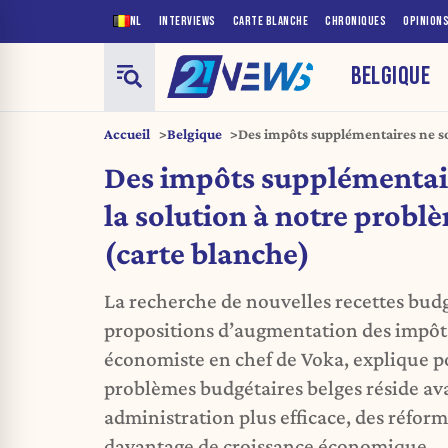
NL
INTERVIEWS
CARTE BLANCHE
CHRONIQUES
OPINION
BELGIQUE
Accueil
Belgique
Des impôts supplémentaires ne son
problème budgétaire (carte blan
Des impôts supplémentair
la solution à notre probl
(carte blanche)
La recherche de nouvelles recettes budg
propositions d’augmentation des impôts
économiste en chef de Voka, explique p
problèmes budgétaires belges réside av
administration plus efficace, des réform
davantage de croissance économique.