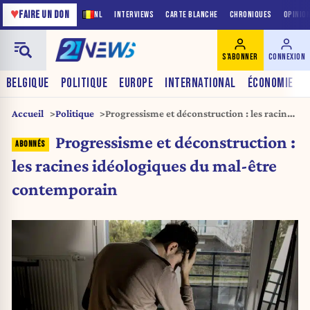
♥
FAIRE UN DON
NL
INTERVIEWS
CARTE BLANCHE
CHRONIQUES
OPINIO
S'ABONNER
CONNEXION
BELGIQUE
POLITIQUE
EUROPE
INTERNATIONAL
ÉCONOMIE
Accueil
Politique
Progressisme et déconstruction : les racines
idéologiques du mal-être contemporain
Progressisme et déconstruction :
les racines idéologiques du mal-être
contemporain