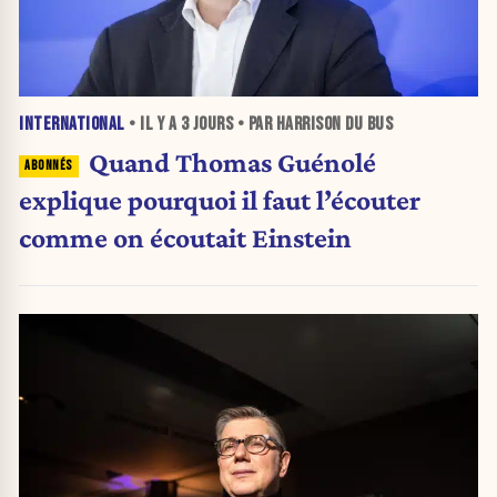
INTERNATIONAL
• IL Y A
3 JOURS
• PAR HARRISON DU BUS
Quand Thomas Guénolé
explique pourquoi il faut l’écouter
comme on écoutait Einstein