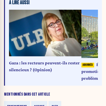
À LIRE AUSSI
Gaza : les recteurs peuvent-ils rester
Éric 
silencieux ? (Opinion)
promotion R
problème rés
complaisance
académiques 
MENTIONNÉS DANS CET ARTICLE