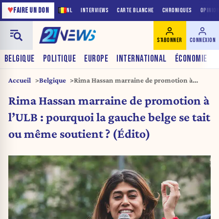
♥
FAIRE UN DON
NL
INTERVIEWS
CARTE BLANCHE
CHRONIQUES
OPINIO
S'ABONNER
CONNEXION
BELGIQUE
POLITIQUE
EUROPE
INTERNATIONAL
ÉCONOMIE
Accueil
Belgique
Rima Hassan marraine de promotion à
l’ULB : pourquoi la gauche belge se tait ou
Rima Hassan marraine de promotion à
même soutient ? (Édito)
l’ULB : pourquoi la gauche belge se tait
ou même soutient ? (Édito)