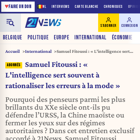
♥
FAIRE UN DON
NL
INTERVIEWS
CARTE BLANCHE
CHRONIQUES
OPINIO
S'ABONNER
CONNEXION
BELGIQUE
POLITIQUE
EUROPE
INTERNATIONAL
ÉCONOMIE
Accueil
International
Samuel Fitoussi : « L'intelligence sert
souvent à rationaliser les erreurs à la
Samuel Fitoussi : «
mode »
L'intelligence sert souvent à
rationaliser les erreurs à la mode »
Pourquoi des penseurs parmi les plus
brillants du XXe siècle ont-ils pu
défendre l’URSS, la Chine maoïste ou
fermer les yeux sur des régimes
autoritaires ? Dans cet entretien exclusif
accordé à 21News, Samuel Fitoussi