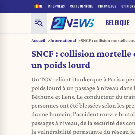
NL
INTERVIEWS
CARTE BLANCHE
CHRONIQUES
OPINION
BELGIQUE
Accueil
International
SNCF : collision mortelle en
SNCF : collision mortelle
un poids lourd
Un TGV reliant Dunkerque à Paris a pe
poids lourd à un passage à niveau dans 
Béthune et Lens. Le conducteur du train
personnes ont été blessées selon les pr
drame humain, l’accident rouvre brutal
passages à niveau, de la sécurité des co
la vulnérabilité persistante du réseau fe