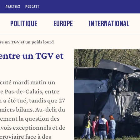
S
ANALYSES
PODCAST
POLITIQUE
EUROPE
INTERNATIONAL
tre un TGV et un poids lourd
 entre un TGV et
rcuté mardi matin un
le Pas-de-Calais, entre
 a été tué, tandis que 27
emiers bilans. Au-delà du
ement la question des
nvois exceptionnels et de
rroviaire face à des