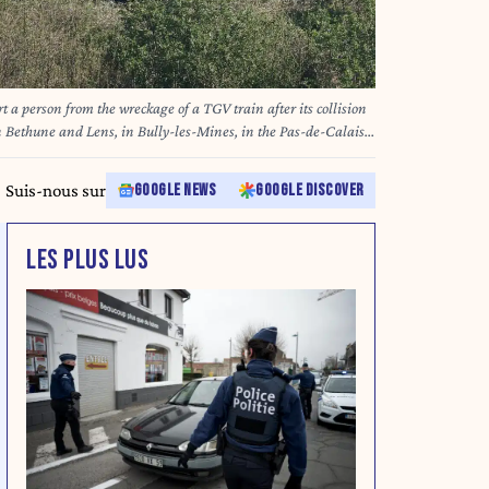
rt a person from the wreckage of a TGV train after its collision
en Bethune and Lens, in Bully-les-Mines, in the Pas-de-Calais
26. The driver of the TGV train died and 27 people were
rnt from the prefecture and the SNCF. Sameer AL-DOUMY / AFP
Suis-nous sur
GOOGLE NEWS
GOOGLE DISCOVER
LES PLUS LUS