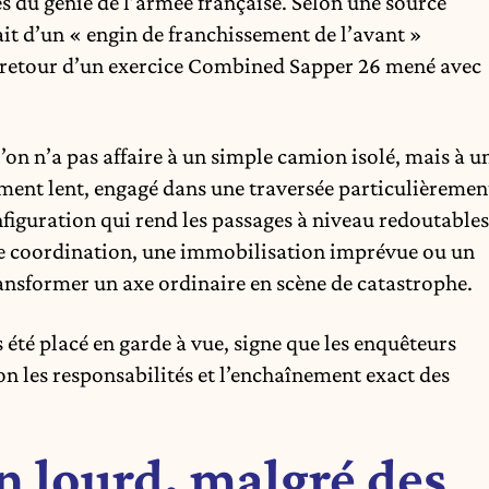
és du génie de l’armée française. Selon une source
ssait d’un « engin de franchissement de l’avant »
 retour d’un exercice Combined Sapper 26 mené avec
l’on n’a pas affaire à un simple camion isolé, mais à u
ment lent, engagé dans une traversée particulièremen
figuration qui rend les passages à niveau redoutables
e coordination, une immobilisation imprévue ou un
ransformer un axe ordinaire en scène de catastrophe.
 été placé en garde à vue, signe que les enquêteurs
on les responsabilités et l’enchaînement exact des
 lourd, malgré des