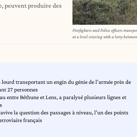
e, peuvent produire des
Firefighters and Police officers transpo
at a level crossing with a lorry betwe
region, northern France on April 7, 20
injured in the accident, AFP has lea
lourd transportant un engin du génie de l’armée près de
sant 27 personnes
u entre Béthune et Lens, a paralysé plusieurs lignes et
s
vive la question des passages à niveau, l’un des points
ferroviaire français