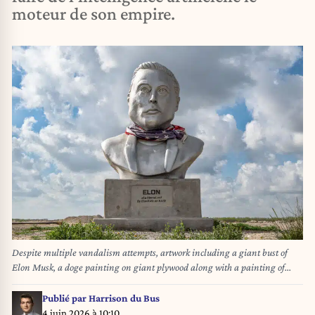
moteur de son empire.
Despite multiple vandalism attempts, artwork including a giant bust of
Elon Musk, a doge painting on giant plywood along with a painting of
Musk himself sits along the route to Starbase, the controversial new city
around the billionaire's SpaceX Starbase South Texas Launch Site. (Photo
Publié par
Harrison du Bus
by Laura Brett/Sipa USA)
4 juin 2026 à 10:10