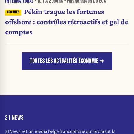
INTERNATIONAL
• IL Y A
2 JOURS
• PAR HARRISON DU BUS
Pékin traque les fortunes
offshore : contrôles rétroactifs et gel de
comptes
TOUTES LES ACTUALITÉS ÉCONOMIE
21 NEWS
21News est un média belge francophone qui promeut la