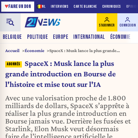
♥
FAIRE UN DON
NL
INTERVIEWS
CARTE BLANCHE
CHRONIQUES
OPINIO
S'ABONNER
CONNEXION
BELGIQUE
POLITIQUE
EUROPE
INTERNATIONAL
ÉCONOMIE
Accueil
Économie
SpaceX : Musk lance la plus grande
introduction en Bourse de l'histoire et
SpaceX : Musk lance la plus
mise tout sur l'IA
grande introduction en Bourse de
l'histoire et mise tout sur l'IA
Avec une valorisation proche de 1.800
milliards de dollars, SpaceX s’apprête à
réaliser la plus grande introduction en
Bourse jamais vue. Derrière les fusées et
Starlink, Elon Musk veut désormais
faire de l’intelligence artificielle le