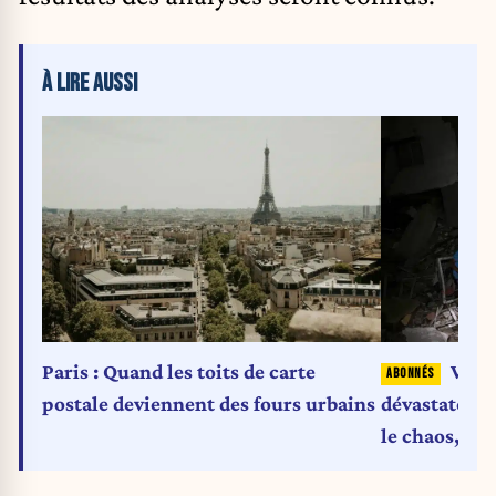
À LIRE AUSSI
Paris : Quand les toits de carte
Vene
postale deviennent des fours urbains
dévastateurs
le chaos, Tr
américaine