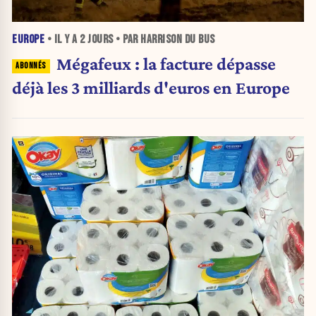
EUROPE
• IL Y A
2 JOURS
• PAR HARRISON DU BUS
Mégafeux : la facture dépasse
déjà les 3 milliards d'euros en Europe