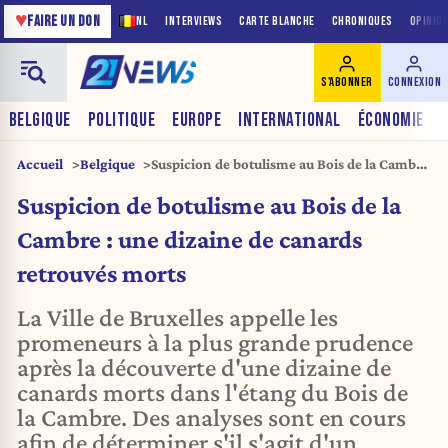
♥
FAIRE UN DON
NL
INTERVIEWS
CARTE BLANCHE
CHRONIQUES
OPINIO
S'ABONNER
CONNEXION
BELGIQUE
POLITIQUE
EUROPE
INTERNATIONAL
ÉCONOMIE
Accueil
Belgique
Suspicion de botulisme au Bois de la Cambre
: une dizaine de canards retrouvés morts
Suspicion de botulisme au Bois de la
Cambre : une dizaine de canards
retrouvés morts
La Ville de Bruxelles appelle les
promeneurs à la plus grande prudence
après la découverte d'une dizaine de
canards morts dans l'étang du Bois de
la Cambre. Des analyses sont en cours
afin de déterminer s'il s'agit d'un