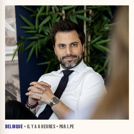
BELGIQUE
• IL Y A
6 HEURES
• PAR J.PE