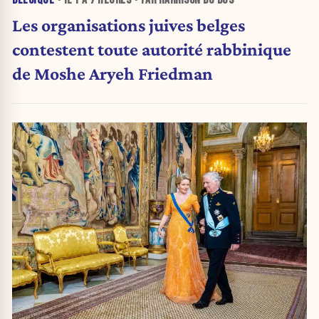
BELGIQUE
• IL Y A
7 HEURES
• PAR HARRISON DU BUS
Les organisations juives belges
contestent toute autorité rabbinique
de Moshe Aryeh Friedman