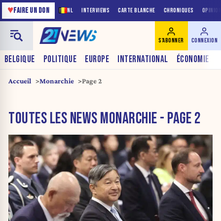
♥
FAIRE UN DON
NL
INTERVIEWS
CARTE BLANCHE
CHRONIQUES
OPINIO
S'ABONNER
CONNEXION
BELGIQUE
POLITIQUE
EUROPE
INTERNATIONAL
ÉCONOMIE
Accueil
Monarchie
Page 2
TOUTES LES NEWS MONARCHIE - PAGE 2