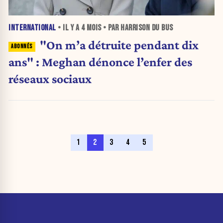
INTERNATIONAL
• IL Y A
4 MOIS
• PAR HARRISON DU BUS
"On m’a détruite pendant dix
ans" : Meghan dénonce l’enfer des
réseaux sociaux
1
2
3
4
5