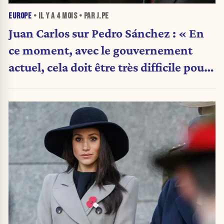
EUROPE
• IL Y A
4 MOIS
• PAR J.PE
Juan Carlos sur Pedro Sánchez : « En
ce moment, avec le gouvernement
actuel, cela doit être très difficile pour
mon fils »