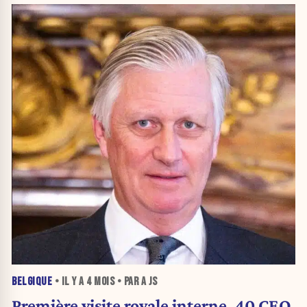
BELGIQUE
• IL Y A
4 MOIS
• PAR A JS
Première visite royale interne, 40 CEO