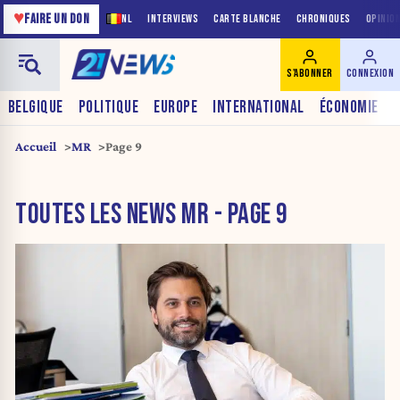
♥
FAIRE UN DON
NL
INTERVIEWS
CARTE BLANCHE
CHRONIQUES
OPINIO
S'ABONNER
CONNEXION
BELGIQUE
POLITIQUE
EUROPE
INTERNATIONAL
ÉCONOMIE
Accueil
MR
Page 9
TOUTES LES NEWS MR - PAGE 9