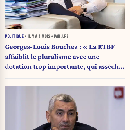
POLITIQUE
• IL Y A
4 MOIS
• PAR J.PE
Georges-Louis Bouchez : « La RTBF
affaiblit le pluralisme avec une
dotation trop importante, qui assèche
le marché publicitaire et fragilise les
médias privés »