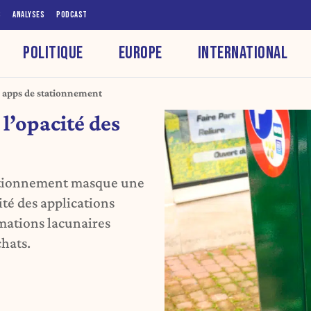
S
ANALYSES
PODCAST
POLITIQUE
EUROPE
INTERNATIONAL
es apps de stationnement
 l’opacité des
tationnement masque une
cité des applications
rmations lacunaires
chats.