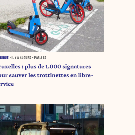
GIQUE
• IL Y A
4 JOURS
• PAR A JS
ruxelles : plus de 1.000 signatures
ur sauver les trottinettes en libre-
ervice