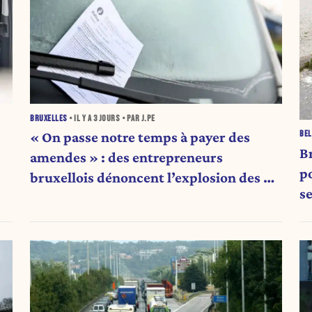
BRUXELLES
• IL Y A
3 JOURS
• PAR J.PE
BEL
« On passe notre temps à payer des
B
amendes » : des entrepreneurs
po
bruxellois dénoncent l’explosion des PV
s
qui étranglent leur activité