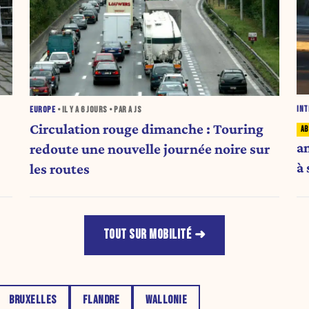
INT
EUROPE
• IL Y A
6 JOURS
• PAR A JS
Circulation rouge dimanche : Touring
a
redoute une nouvelle journée noire sur
à 
les routes
TOUT SUR MOBILITÉ
BRUXELLES
FLANDRE
WALLONIE