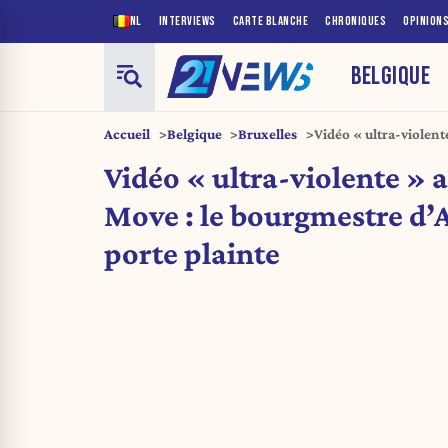
NL
INTERVIEWS
CARTE BLANCHE
CHRONIQUES
OPINION
BELGIQUE
Accueil
Belgique
Bruxelles
Vidéo « ultra-violen
d’Anderlecht porte pl
Vidéo « ultra-violente »
Move : le bourgmestre d’
porte plainte