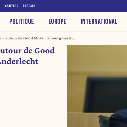
S
ANALYSES
PODCAST
POLITIQUE
EUROPE
INTERNATIONAL
te » autour de Good Move : le bourgmestre
ainte
 autour de Good
Anderlecht