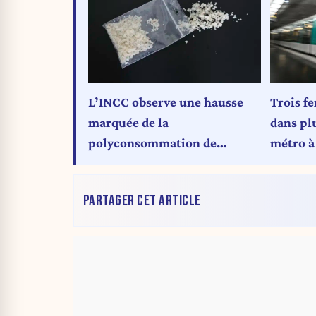
L’INCC observe une hausse
Trois f
marquée de la
dans pl
polyconsommation de
métro à 
drogues au volant en 2025
interpe
PARTAGER CET ARTICLE