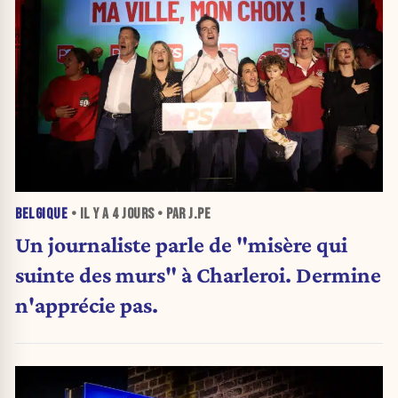
BELGIQUE
• IL Y A
4 JOURS
• PAR J.PE
Un journaliste parle de "misère qui
suinte des murs" à Charleroi. Dermine
n'apprécie pas.