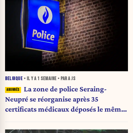
BELGIQUE
• IL Y A
1 SEMAINE
• PAR A JS
La zone de police Seraing-
Neupré se réorganise après 35
certificats médicaux déposés le même
jour