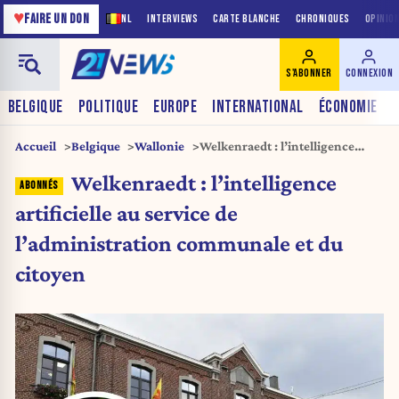
♥
FAIRE UN DON
NL
INTERVIEWS
CARTE BLANCHE
CHRONIQUES
OPINIO
S'ABONNER
CONNEXION
BELGIQUE
POLITIQUE
EUROPE
INTERNATIONAL
ÉCONOMIE
Accueil
Belgique
Wallonie
Welkenraedt : l’intelligence
artificielle au service de
Welkenraedt : l’intelligence
l’administration communale et
du citoyen
artificielle au service de
l’administration communale et du
citoyen