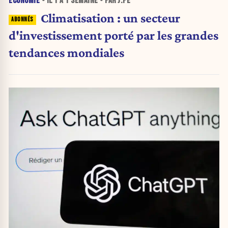
ÉCONOMIE
• IL Y A
1 SEMAINE
• PAR J.PE
Climatisation : un secteur
d'investissement porté par les grandes
tendances mondiales