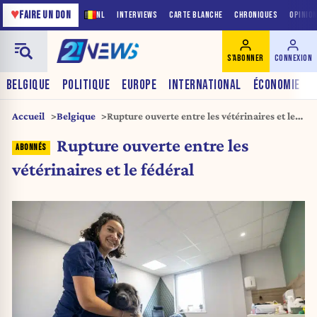
♥
FAIRE UN DON
NL
INTERVIEWS
CARTE BLANCHE
CHRONIQUES
OPINIO
S'ABONNER
CONNEXION
BELGIQUE
POLITIQUE
EUROPE
INTERNATIONAL
ÉCONOMIE
Accueil
Belgique
Rupture ouverte entre les vétérinaires et le
fédéral
Rupture ouverte entre les
vétérinaires et le fédéral