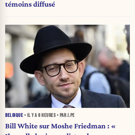
témoins diffusé
BELGIQUE
• IL Y A
8 HEURES
• PAR J.PE
Bill White sur Moshe Friedman : «