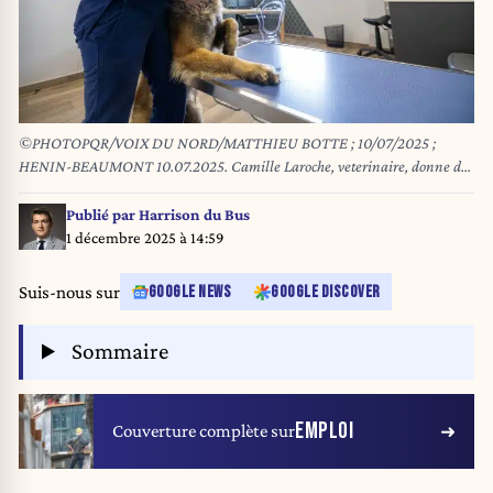
©PHOTOPQR/VOIX DU NORD/MATTHIEU BOTTE ; 10/07/2025 ;
HENIN-BEAUMONT 10.07.2025. Camille Laroche, veterinaire, donne des
conseils pour lutter contre la chaleur (maladie estivale, cabinet veterinaire
VET'HAUTS de France). PHOTO MATTHIEU BOTTE / LA VOIX DU
Publié par
Harrison du Bus
NORD
1 décembre 2025 à 14:59
Suis-nous sur
GOOGLE NEWS
GOOGLE DISCOVER
Sommaire
EMPLOI
Couverture complète sur