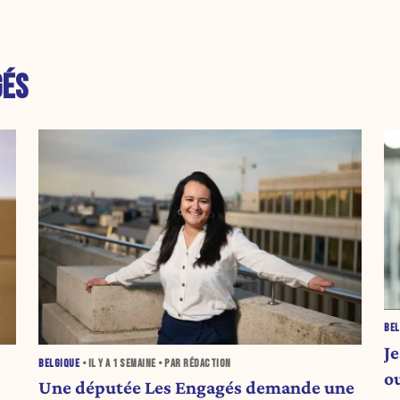
GÉS
BEL
J
BELGIQUE
• IL Y A
1 SEMAINE
• PAR RÉDACTION
o
Une députée Les Engagés demande une