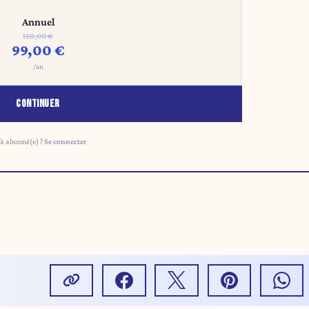
Annuel
120,00 €
99,00 €
/an
CONTINUER
à abonné(e) ?
Se connecter