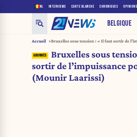
NL
INTERVIEWS
CARTE BLANCHE
CHRONIQUES
OPINION
BELGIQUE
Accueil
Bruxelles sous tension : « Il faut sortir de l’
politique » (Mounir Laarissi)
Bruxelles sous tension
sortir de l’impuissance po
(Mounir Laarissi)