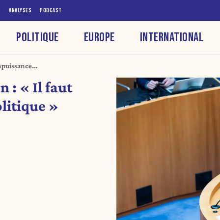
S
ANALYSES
PODCAST
POLITIQUE
EUROPE
INTERNATIONAL
impuissance
 : « Il faut
litique »