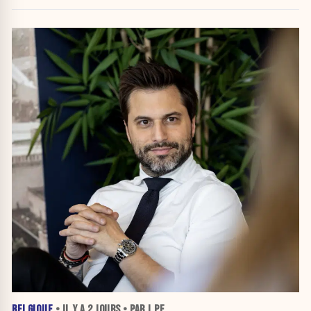
BELGIQUE
• IL Y A
2 JOURS
• PAR J.PE