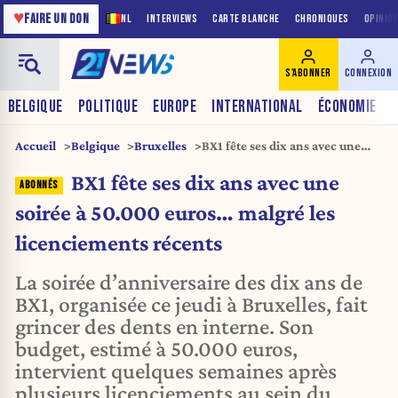
♥
FAIRE UN DON
NL
INTERVIEWS
CARTE BLANCHE
CHRONIQUES
OPINIO
S'ABONNER
CONNEXION
BELGIQUE
POLITIQUE
EUROPE
INTERNATIONAL
ÉCONOMIE
Accueil
Belgique
Bruxelles
BX1 fête ses dix ans avec une
soirée à 50.000 euros… malgré
BX1 fête ses dix ans avec une
les licenciements récents
soirée à 50.000 euros… malgré les
licenciements récents
La soirée d’anniversaire des dix ans de
BX1, organisée ce jeudi à Bruxelles, fait
grincer des dents en interne. Son
budget, estimé à 50.000 euros,
intervient quelques semaines après
plusieurs licenciements au sein du