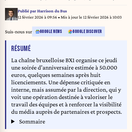
speaking proximity television media BX1, in Brussels, Thursday 08
January 2026. BELGA PHOTO ERIC LALMAND
Publié par
Harrison du Bus
12 février 2026 à 09:56
• Mis à jour le
12 février 2026 à 10:03
Suis-nous sur
GOOGLE NEWS
GOOGLE DISCOVER
DE L'ARTICLE
RÉSUMÉ
La chaîne bruxelloise BX1 organise ce jeudi
une soirée d’anniversaire estimée à 50.000
euros, quelques semaines après huit
licenciements. Une dépense critiquée en
interne, mais assumée par la direction, qui y
voit une opération destinée à valoriser le
travail des équipes et à renforcer la visibilité
du média auprès de partenaires et prospects.
Sommaire