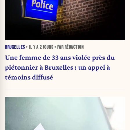
BRUXELLES
• IL Y A
2 JOURS
• PAR RÉDACTION
Une femme de 33 ans violée près du
piétonnier à Bruxelles : un appel à
témoins diffusé