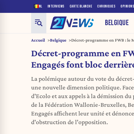
NL
INTERVIEWS
CARTE BLANCHE
CHRONIQUES
OPINION
BELGIQUE
Accueil
Belgique
Décret-programme en FWB : le MR
derrière Benoît Dispa
Décret-programme en FWB
Engagés font bloc derrièr
La polémique autour du vote du décre
une nouvelle dimension politique. Face 
d'Ecolo et aux appels à la démission du
de la Fédération Wallonie-Bruxelles, Be
Engagés affichent leur unité et dénonce
d'obstruction de l'opposition.