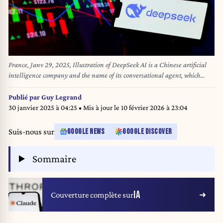
France, Janv 29, 2025, Illustration of DeepSeek AI is a Chinese artificial
intelligence company and the name of its conversational agent, which
exploits a large language model. In early 2025, DeepSeek unveils a new
model published in open source under the MIT license. Artificial
Publié par
Guy Legrand
intelligence. deepSeek is a Chinese artificial intelligence company that
30 janvier 2025 à 04:25
• Mis à jour le
10 février 2026 à 23:04
develops open-source large language models LLM in a fraction of the cost
of the US based competition. (Photo by Louai Barakat / Hans Lucas / Hans
Suis-nous sur
GOOGLE NEWS
GOOGLE DISCOVER
Lucas via AFP)
Sommaire
IA
Couverture complète sur