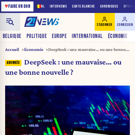
♥
FAIRE UN DON
NL
INTERVIEWS
CARTE BLANCHE
CHRONIQUES
OPINIO
S'ABONNER
CONNEXION
BELGIQUE
POLITIQUE
EUROPE
INTERNATIONAL
ÉCONOMIE
Accueil
Économie
DeepSeek : une mauvaise… ou une bonne
nouvelle ?
DeepSeek : une mauvaise… ou
une bonne nouvelle ?