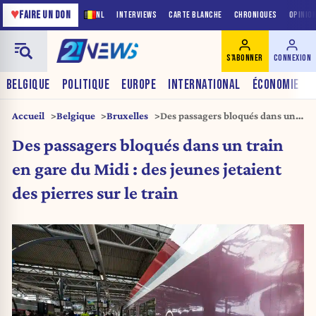
♥
FAIRE UN DON
NL
INTERVIEWS
CARTE BLANCHE
CHRONIQUES
OPINIO
S'ABONNER
CONNEXION
BELGIQUE
POLITIQUE
EUROPE
INTERNATIONAL
ÉCONOMIE
Accueil
Belgique
Bruxelles
Des passagers bloqués dans un
train en gare du Midi : des
Des passagers bloqués dans un train
jeunes jetaient des pierres sur le
train
en gare du Midi : des jeunes jetaient
des pierres sur le train