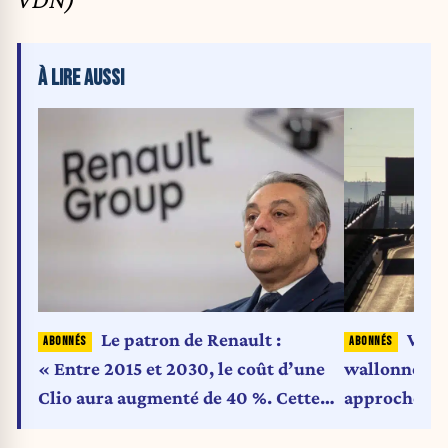
À LIRE AUSSI
Le patron de Renault :
Vign
« Entre 2015 et 2030, le coût d’une
wallonne : l
Clio aura augmenté de 40 %. Cette
approche
augmentation est à 92,5 %