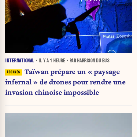
INTERNATIONAL
• IL Y A
1 HEURE
• PAR HARRISON DU BUS
Taïwan prépare un « paysage
infernal » de drones pour rendre une
invasion chinoise impossible