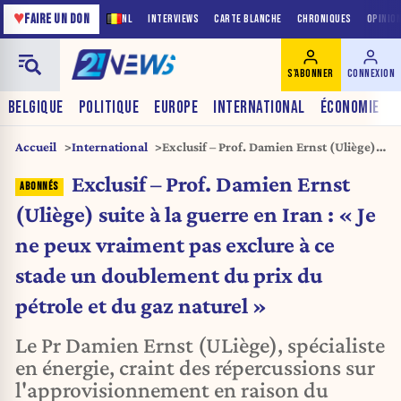
♥
FAIRE UN DON
NL
INTERVIEWS
CARTE BLANCHE
CHRONIQUES
OPINIO
S'ABONNER
CONNEXION
BELGIQUE
POLITIQUE
EUROPE
INTERNATIONAL
ÉCONOMIE
Accueil
International
Exclusif – Prof. Damien Ernst (Uliège)
suite à la guerre en Iran : « Je ne peux
Exclusif – Prof. Damien Ernst
vraiment pas exclure à ce stade un
doublement du prix du pétrole et du
(Uliège) suite à la guerre en Iran : « Je
gaz naturel »
ne peux vraiment pas exclure à ce
stade un doublement du prix du
pétrole et du gaz naturel »
Le Pr Damien Ernst (ULiège), spécialiste
en énergie, craint des répercussions sur
l'approvisionnement en raison du