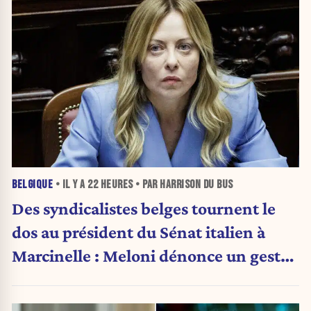
BELGIQUE
• IL Y A
22 HEURES
• PAR HARRISON DU BUS
Des syndicalistes belges tournent le
dos au président du Sénat italien à
Marcinelle : Meloni dénonce un geste
« honteux »