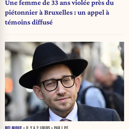
Une femme de 33 ans violée près du
piétonnier à Bruxelles : un appel à
témoins diffusé
BELGIQUE
• IL Y A
2 JOURS
• PAR J.PE