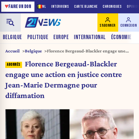
♥
FAIRE UN DON
NL
INTERVIEWS
CARTE BLANCHE
CHRONIQUES
OPINIO
S'ABONNER
CONNEXION
BELGIQUE
POLITIQUE
EUROPE
INTERNATIONAL
ÉCONOMIE
Accueil
Belgique
Florence Bergeaud-Blackler engage une
action en justice contre Jean-Marie
Florence Bergeaud-Blackler
Dermagne pour diffamation
engage une action en justice contre
Jean-Marie Dermagne pour
diffamation