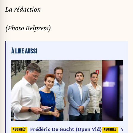
La rédaction
(Photo Belpress)
À LIRE AUSSI
Frédéric De Gucht (Open Vld)
Vinc