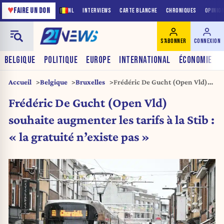
♥
FAIRE UN DON
NL
INTERVIEWS
CARTE BLANCHE
CHRONIQUES
OPINIO
S'ABONNER
CONNEXION
BELGIQUE
POLITIQUE
EUROPE
INTERNATIONAL
ÉCONOMIE
Accueil
Belgique
Bruxelles
Frédéric De Gucht (Open Vld)
souhaite augmenter les tarifs à
Frédéric De Gucht (Open Vld)
la Stib : « la gratuité n’existe
pas »
souhaite augmenter les tarifs à la Stib :
« la gratuité n’existe pas »