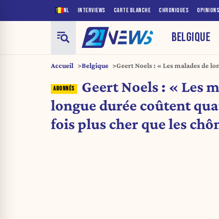
NL
INTERVIEWS
CARTE BLANCHE
CHRONIQUES
OPINION
BELGIQUE
Accueil
Belgique
Geert Noels : « Les malades de l
fois plus cher que les chômeurs »
Geert Noels : « Les 
longue durée coûtent qua
fois plus cher que les ch