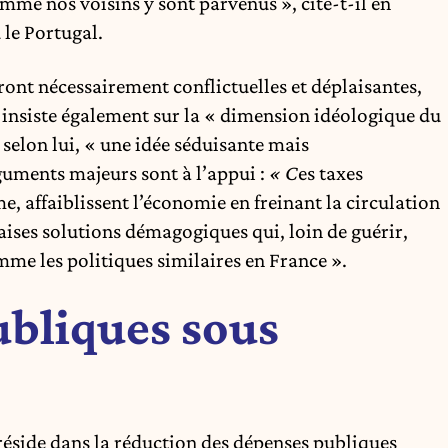
mme nos voisins y sont parvenus », cite-t-il en
u le Portugal.
ront nécessairement conflictuelles et déplaisantes,
l insiste également sur la « dimension idéologique du
, selon lui, « une idée séduisante mais
uments majeurs sont à l’appui :
« C
es taxes
me, affaiblissent l’économie en freinant la circulation
vaises solutions démagogiques qui, loin de guérir,
mme les politiques similaires en France ».
ubliques sous
 réside dans la réduction des dépenses publiques