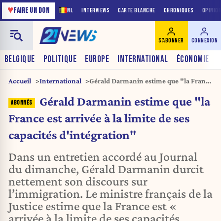
♥
FAIRE UN DON
NL
INTERVIEWS
CARTE BLANCHE
CHRONIQUES
OPINIO
S'ABONNER
CONNEXION
BELGIQUE
POLITIQUE
EUROPE
INTERNATIONAL
ÉCONOMIE
Accueil
International
Gérald Darmanin estime que "la France
est arrivée à la limite de ses capacités
Gérald Darmanin estime que "la
d'intégration"
France est arrivée à la limite de ses
capacités d'intégration"
Dans un entretien accordé au Journal
du dimanche, Gérald Darmanin durcit
nettement son discours sur
l’immigration. Le ministre français de la
Justice estime que la France est «
arrivée à la limite de ses capacités