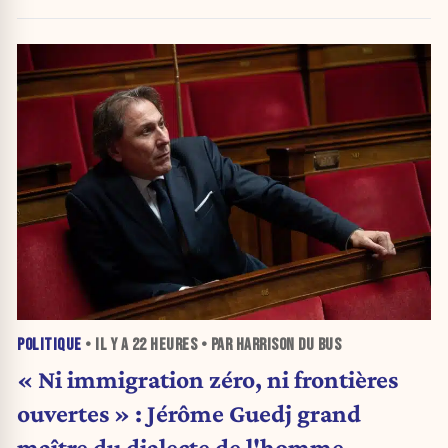
POLITIQUE
• IL Y A
22 HEURES
• PAR HARRISON DU BUS
« Ni immigration zéro, ni frontières
ouvertes » : Jérôme Guedj grand
maître du dialecte de l'homme