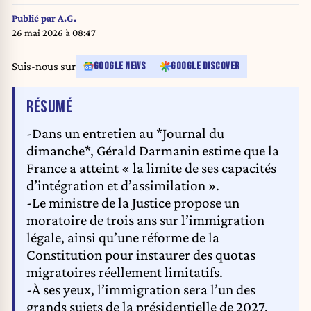
the discussion of the social security financing bill, PLFSS, for 2025 for the
discussion and vote of several amendments, at the Palais Bourbon, in the
Publié par
A.G.
hemicycle of the French National Assembly, in Paris, FRANCE, 30 October
26 mai 2026 à 08:47
2024. Gerald Darmanin, depute du groupe Ensemble pour la republique,
EPR, parti du grouvernement, prend la parole, lors de la seance publique
Suis-nous sur
GOOGLE NEWS
GOOGLE DISCOVER
suite de la discussion de du projet de loi de financement de la securite
sociale, PLFSS, pour 2025 pour la discussion et vote de plusieurs
DE L'ARTICLE
RÉSUMÉ
amendements, au Palais Bourbon, dans l hemicycle de l Assemblee
Nationale francaise, a Paris, FRANCE, le 30 octobre 2024.
-Dans un entretien au *Journal du
dimanche*, Gérald Darmanin estime que la
France a atteint « la limite de ses capacités
d’intégration et d’assimilation ».
-Le ministre de la Justice propose un
moratoire de trois ans sur l’immigration
légale, ainsi qu’une réforme de la
Constitution pour instaurer des quotas
migratoires réellement limitatifs.
-À ses yeux, l’immigration sera l’un des
grands sujets de la présidentielle de 2027.