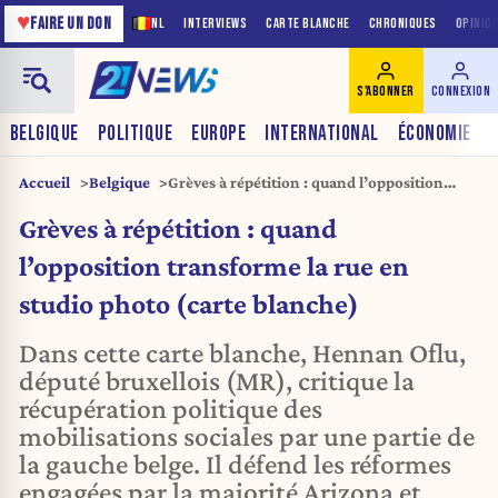
♥
FAIRE UN DON
NL
INTERVIEWS
CARTE BLANCHE
CHRONIQUES
OPINIO
S'ABONNER
CONNEXION
BELGIQUE
POLITIQUE
EUROPE
INTERNATIONAL
ÉCONOMIE
Accueil
Belgique
Grèves à répétition : quand l’opposition
transforme la rue en studio photo (carte
Grèves à répétition : quand
blanche)
l’opposition transforme la rue en
studio photo (carte blanche)
Dans cette carte blanche, Hennan Oflu,
député bruxellois (MR), critique la
récupération politique des
mobilisations sociales par une partie de
la gauche belge. Il défend les réformes
engagées par la majorité Arizona et