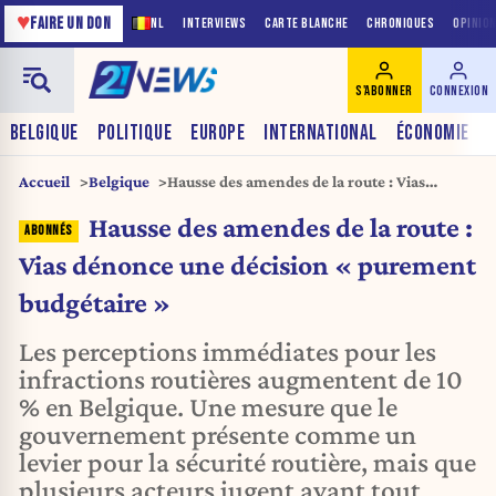
♥
FAIRE UN DON
NL
INTERVIEWS
CARTE BLANCHE
CHRONIQUES
OPINIO
S'ABONNER
CONNEXION
BELGIQUE
POLITIQUE
EUROPE
INTERNATIONAL
ÉCONOMIE
Accueil
Belgique
Hausse des amendes de la route : Vias
dénonce une décision « purement
Hausse des amendes de la route :
budgétaire »
Vias dénonce une décision « purement
budgétaire »
Les perceptions immédiates pour les
infractions routières augmentent de 10
% en Belgique. Une mesure que le
gouvernement présente comme un
levier pour la sécurité routière, mais que
plusieurs acteurs jugent avant tout