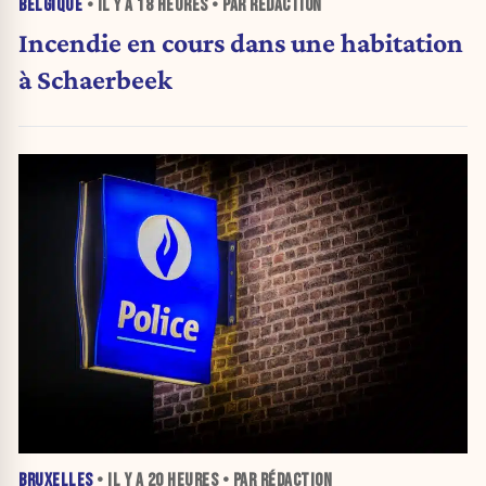
BELGIQUE
• IL Y A
18 HEURES
• PAR RÉDACTION
Incendie en cours dans une habitation
à Schaerbeek
BRUXELLES
• IL Y A
20 HEURES
• PAR RÉDACTION