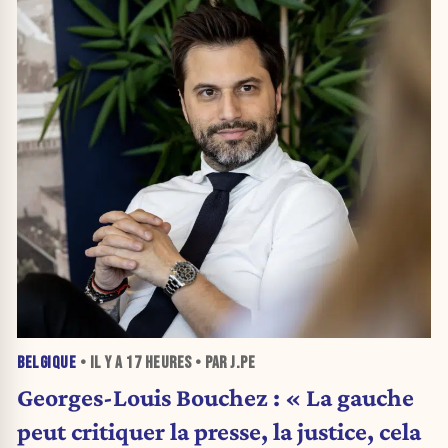
BELGIQUE
• IL Y A
17 HEURES
• PAR J.PE
Georges-Louis Bouchez : « La gauche
peut critiquer la presse, la justice, cela