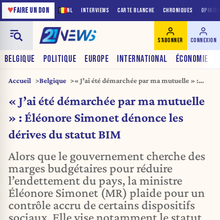
♥
FAIRE UN DON
NL
INTERVIEWS
CARTE BLANCHE
CHRONIQUES
OPINIO
S'ABONNER
CONNEXION
BELGIQUE
POLITIQUE
EUROPE
INTERNATIONAL
ÉCONOMIE
Accueil
Belgique
« J’ai été démarchée par ma mutuelle » :
Éléonore Simonet dénonce les dérives du
« J’ai été démarchée par ma mutuelle
statut BIM
» : Éléonore Simonet dénonce les
dérives du statut BIM
Alors que le gouvernement cherche des
marges budgétaires pour réduire
l’endettement du pays, la ministre
Éléonore Simonet (MR) plaide pour un
contrôle accru de certains dispositifs
sociaux. Elle vise notamment le statut