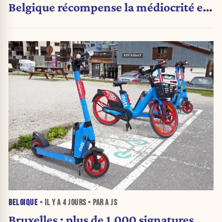
Belgique récompense la médiocrité et
pénalise l'ambition »
BELGIQUE
• IL Y A
4 JOURS
• PAR A JS
Bruxelles : plus de 1.000 signatures