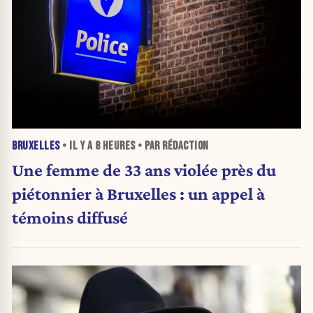
BRUXELLES
• IL Y A
8 HEURES
• PAR RÉDACTION
Une femme de 33 ans violée près du
piétonnier à Bruxelles : un appel à
témoins diffusé