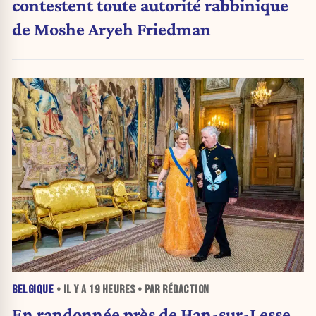
contestent toute autorité rabbinique
de Moshe Aryeh Friedman
BELGIQUE
• IL Y A
19 HEURES
• PAR RÉDACTION
En randonnée près de Han-sur-Lesse,