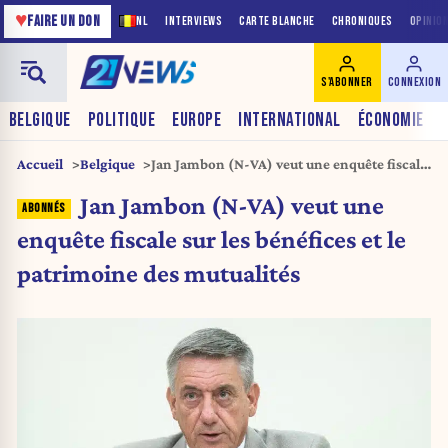
♥
FAIRE UN DON
NL
INTERVIEWS
CARTE BLANCHE
CHRONIQUES
OPINIO
S'ABONNER
CONNEXION
BELGIQUE
POLITIQUE
EUROPE
INTERNATIONAL
ÉCONOMIE
Accueil
Belgique
Jan Jambon (N-VA) veut une enquête fiscale
sur les bénéfices et le patrimoine des
Jan Jambon (N-VA) veut une
mutualités
enquête fiscale sur les bénéfices et le
patrimoine des mutualités