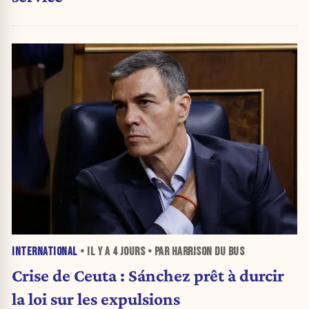
INTERNATIONAL
• IL Y A
4 JOURS
• PAR HARRISON DU BUS
Crise de Ceuta : Sánchez prêt à durcir
la loi sur les expulsions