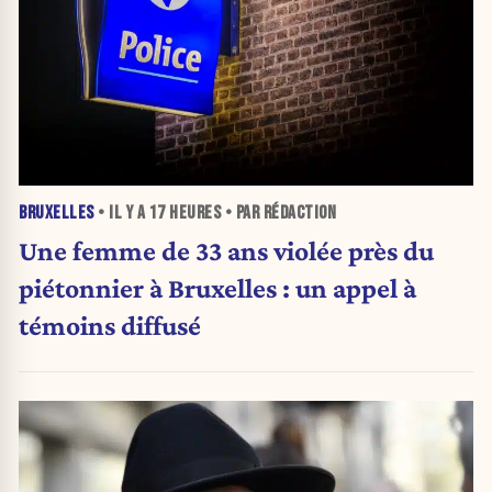
BRUXELLES
• IL Y A
17 HEURES
• PAR RÉDACTION
Une femme de 33 ans violée près du
piétonnier à Bruxelles : un appel à
témoins diffusé