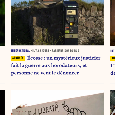
INTERNATIONAL
• IL Y A
2 JOURS
• PAR HARRISON DU BUS
INT
Écosse : un mystérieux justicier
fait la guerre aux horodateurs, et
L'
personne ne veut le dénoncer
d