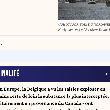
©PHOTOPQR/VOIX DU NORD/PIERRE 
Navigation en peniche (River Drone 8
d'Anvers (Belgique) assiste par le sys
PHOTO PIERRE ROUANET LA VOI
46
INALITÉ
n Europe, la Belgique a vu les saisies exploser en
ïne reste de loin la substance la plus interceptée,
ritairement en provenance du Canada - ont