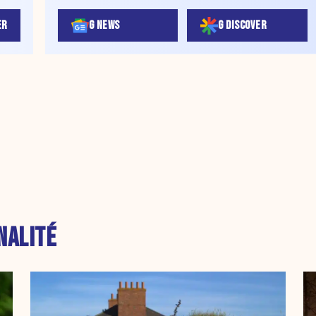
ER
G NEWS
G DISCOVER
NALITÉ