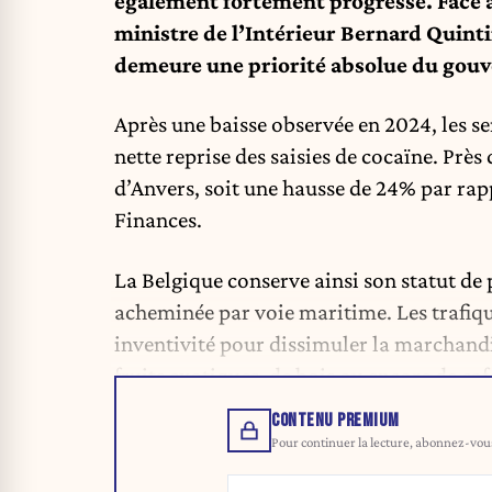
également fortement progressé. Face à 
ministre de l’Intérieur Bernard Quintin
demeure une priorité absolue du gou
Après une baisse observée en 2024, les s
nette reprise des saisies de cocaïne. Près
d’Anvers, soit une hausse de 24% par rap
Finances.
La Belgique conserve ainsi son statut de
acheminée par voie maritime. Les trafiq
inventivité pour dissimuler la marchand
fruits exotiques, de bois ou encore de caf
CONTENU PREMIUM
Pour continuer la lecture, abonnez-vous 