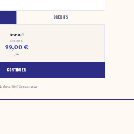
CRÉDITS
Annuel
120,00 €
99,00 €
/an
CONTINUER
à abonné(e) ?
Se connecter