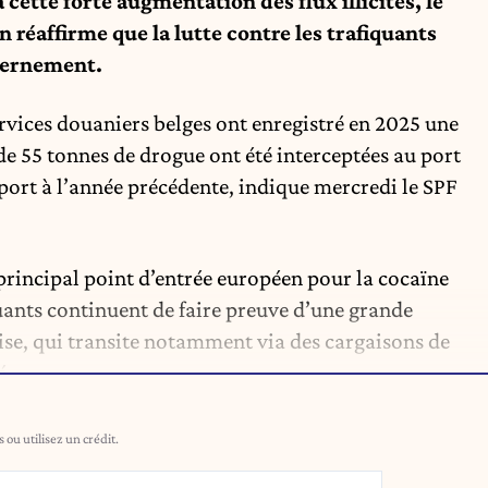
cette forte augmentation des flux illicites, le
 réaffirme que la lutte contre les trafiquants
vernement.
ervices douaniers belges ont enregistré en 2025 une
 de 55 tonnes de drogue ont été interceptées au port
port à l’année précédente, indique mercredi le SPF
 principal point d’entrée européen pour la cocaïne
uants continuent de faire preuve d’une grande
ise, qui transite notamment via des cargaisons de
é.
ou utilisez un crédit.