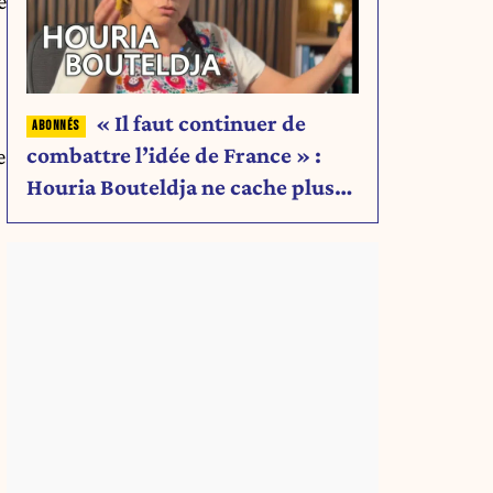
e
« Il faut continuer de
combattre l’idée de France » :
e
Houria Bouteldja ne cache plus
rien de son projet