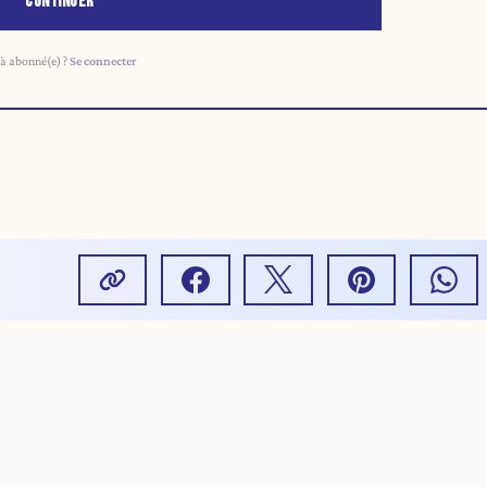
CONTINUER
à abonné(e) ?
Se connecter