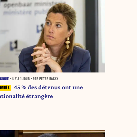
GIQUE
• IL Y A
1 JOUR
• PAR PETER BACKX
45 % des détenus ont une
ationalité étrangère