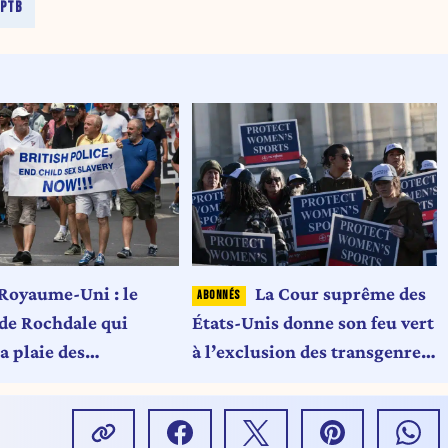
PTB
Royaume-Uni : le
La Cour suprême des
 de Rochdale qui
États-Unis donne son feu vert
a plaie des
à l’exclusion des transgenres
ing gangs"
du sport féminin