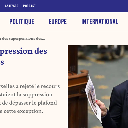
S
ANALYSES
PODCAST
POLITIQUE
EUROPE
INTERNATIONAL
on des superpensions des
ppression des
s
elles a rejeté le recours
taient la suppression
 de dépasser le plafond
e cette exception.