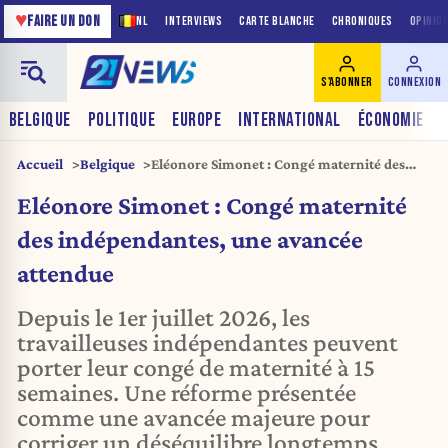
♥
FAIRE UN DON
NL
INTERVIEWS
CARTE BLANCHE
CHRONIQUES
OPINIO
S'ABONNER
CONNEXION
BELGIQUE
POLITIQUE
EUROPE
INTERNATIONAL
ÉCONOMIE
Accueil
Belgique
Eléonore Simonet : Congé maternité des
indépendantes, une avancée attendue
Eléonore Simonet : Congé maternité
des indépendantes, une avancée
attendue
Depuis le 1er juillet 2026, les
travailleuses indépendantes peuvent
porter leur congé de maternité à 15
semaines. Une réforme présentée
comme une avancée majeure pour
corriger un déséquilibre longtemps