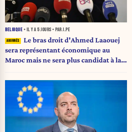
BELGIQUE
• IL Y A
5 JOURS
• PAR J.PE
Le bras droit d'Ahmed Laaouej
sera représentant économique au
Maroc mais ne sera plus candidat à la
Stib.