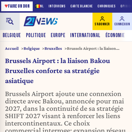
♥
FAIRE UN DON
NL
INTERVIEWS
CARTE BLANCHE
CHRONIQUES
OPINIO
S'ABONNER
CONNEXION
BELGIQUE
POLITIQUE
EUROPE
INTERNATIONAL
ÉCONOMIE
Accueil
Belgique
Bruxelles
Brussels Airport : la liaison
Bakou Bruxelles conforte sa
Brussels Airport : la liaison Bakou
stratégie asiatique
Bruxelles conforte sa stratégie
asiatique
Brussels Airport ajoute une connexion
directe avec Bakou, annoncée pour mai
2027, dans la continuité de sa stratégie
SHIFT 2027 visant à renforcer les liens
intercontinentaux. Ce choix
commercial interroge: expansion réseau