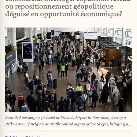
ou repositionnement géopolitique
déguisé en opportunité économique?
Stranded passengers pictured at Brussels Airport in Zaventem, during a
strike action of Belgian air traffic control organization Skeyes, bringing a
halt to all air traffic in Belgium, Tuesday 02 June 2026. BELGA PHOTO
JASPER JACOBS