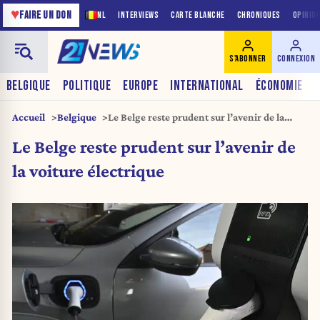
♥
FAIRE UN DON
NL
INTERVIEWS
CARTE BLANCHE
CHRONIQUES
OPINIO
S'ABONNER
CONNEXION
BELGIQUE
POLITIQUE
EUROPE
INTERNATIONAL
ÉCONOMIE
Accueil
Belgique
Le Belge reste prudent sur l’avenir de la
voiture électrique
Le Belge reste prudent sur l’avenir de
la voiture électrique