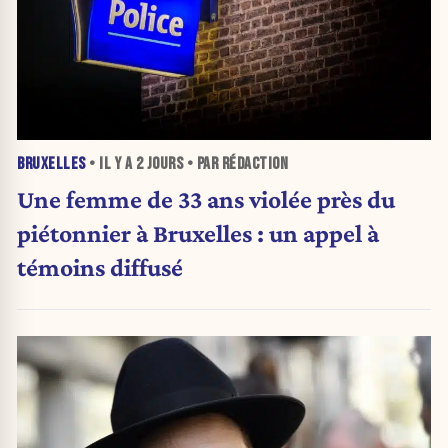
BRUXELLES
• IL Y A
2 JOURS
• PAR RÉDACTION
Une femme de 33 ans violée près du
piétonnier à Bruxelles : un appel à
témoins diffusé