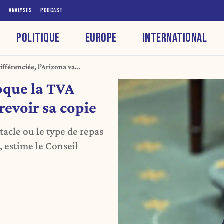
S
ANALYSES
PODCAST
POLITIQUE
EUROPE
INTERNATIONAL
ifférenciée, l’Arizona va
toque la TVA
 revoir sa copie
tacle ou le type de repas
 estime le Conseil