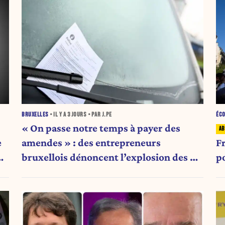
BRUXELLES
• IL Y A
3 JOURS
• PAR J.PE
ÉC
« On passe notre temps à payer des
e
amendes » : des entrepreneurs
F
bruxellois dénoncent l’explosion des PV
p
qui étranglent leur activité
e