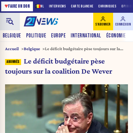
♥
FAIRE UN DON
NL
INTERVIEWS
CARTE BLANCHE
CHRONIQUES
OPINIO
S'ABONNER
CONNEXION
BELGIQUE
POLITIQUE
EUROPE
INTERNATIONAL
ÉCONOMIE
Accueil
Belgique
Le déficit budgétaire pèse toujours sur la
coalition De Wever
Le déficit budgétaire pèse
toujours sur la coalition De Wever