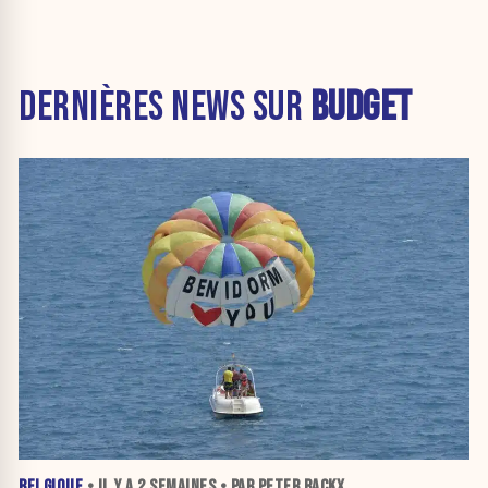
DERNIÈRES NEWS SUR
BUDGET
BELGIQUE
• IL Y A
2 SEMAINES
• PAR PETER BACKX