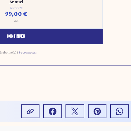
Annuel
120,00 €
99,00 €
/an
CONTINUER
à abonné(e) ?
Se connecter