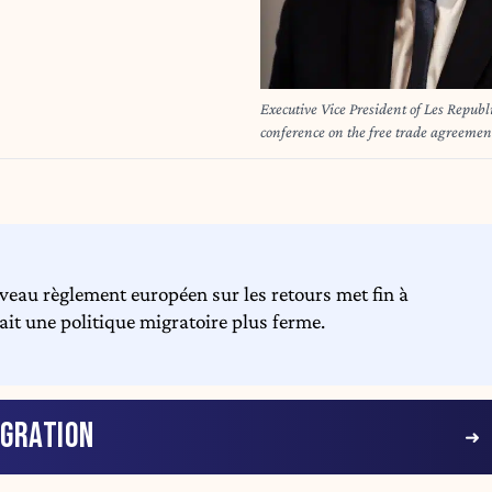
Executive Vice President of Les Repub
conference on the free trade agreement
on December 15, 2025. Â' Stephane
Lemouton/SIPA//LEMOUTONSTEPHAN
Lemouton/SIPA/2512151620
veau règlement européen sur les retours met fin à
it une politique migratoire plus ferme.
IGRATION