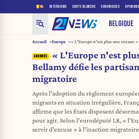
NL
INTERVIEWS
CARTE BLANCHE
CHRONIQUES
OPINION
BELGIQUE
Accueil
Europe
« L'Europe n'est plus une excuse » 
du statu quo migratoire
« L'Europe n'est plus
Bellamy défie les partisa
migratoire
Après l'adoption du règlement européen
migrants en situation irrégulière, Fran
affirme que les États disposent désormai
pour agir. Selon l'eurodéputé LR, « l'E
servir d'excuse » à l'inaction migratoire