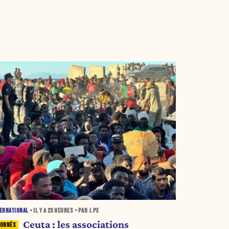
ERNATIONAL
• IL Y A
23 HEURES
• PAR J.PE
Ceuta : les associations