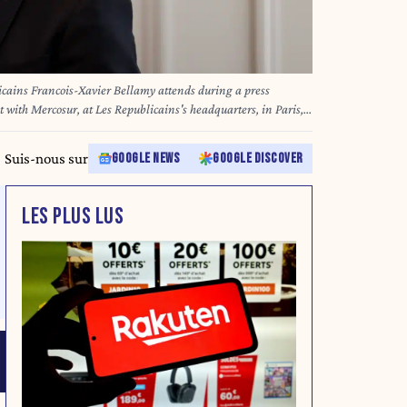
licains Francois-Xavier Bellamy attends during a press
 with Mercosur, at Les Republicains's headquarters, in Paris,
E_251215A031/Credit:Stephane
Suis-nous sur
GOOGLE NEWS
GOOGLE DISCOVER
LES PLUS LUS