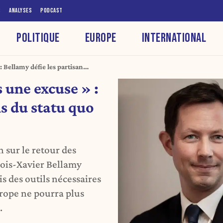
S
ANALYSES
PODCAST
POLITIQUE
EUROPE
INTERNATIONAL
: Bellamy défie les partisans
 une excuse » :
ns du statu quo
 sur le retour des
çois-Xavier Bellamy
s des outils nécessaires
urope ne pourra plus
.