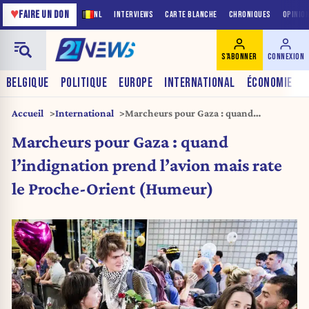
♥
FAIRE UN DON
NL
INTERVIEWS
CARTE BLANCHE
CHRONIQUES
OPINIO
S'ABONNER
CONNEXION
BELGIQUE
POLITIQUE
EUROPE
INTERNATIONAL
ÉCONOMIE
Accueil
International
Marcheurs pour Gaza : quand
l’indignation prend l’avion mais rate le
Marcheurs pour Gaza : quand
Proche-Orient (Humeur)
l’indignation prend l’avion mais rate
le Proche-Orient (Humeur)