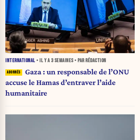
INTERNATIONAL
• IL Y A
3 SEMAINES
• PAR RÉDACTION
Gaza : un responsable de l’ONU
accuse le Hamas d’entraver l’aide
humanitaire