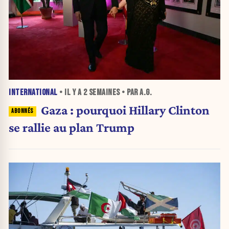
INTERNATIONAL
• IL Y A
2 SEMAINES
• PAR A.G.
Gaza : pourquoi Hillary Clinton
se rallie au plan Trump