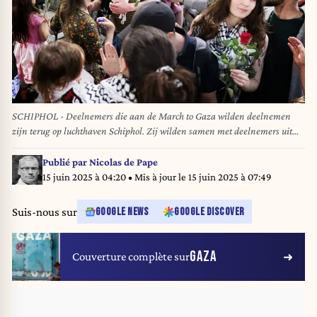
SCHIPHOL - Deelnemers die aan de March to Gaza wilden deelnemen
zijn terug op luchthaven Schiphol. Zij wilden samen met deelnemers uit
andere landen een tocht van zo'n vijftig kilometer te voet af te leggen, van
Egypte naar de grens met de Gazastrook, maar werden direct bij aankomst
Publié par
Nicolas de Pape
vastgehouden op de luchthaven van Caïro en na verhoor teruggestuurd.
15 juin 2025 à 04:20
• Mis à jour le
15 juin 2025 à 07:49
ANP RAMON VAN FLYMEN
Suis-nous sur
GOOGLE NEWS
GOOGLE DISCOVER
GAZA
Couverture complète sur