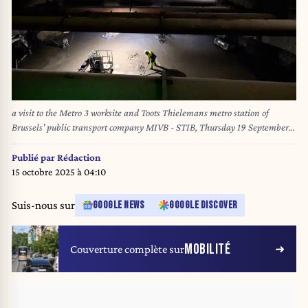
a visit to the Metro 3 worksite and Toots Thielemans metro station of
Brussels' public transport company MIVB - STIB, Thursday 19 September
2024 in Brussels. In the vicinity of Gare du Midi, work on the construction
of a new metro line is well underway. The shell of the Toots Thielemans
Publié par
Rédaction
station is almost complete, as is most of the tunnel linking it to the existing
15 octobre 2025 à 04:10
pre-metro network. BELGA PHOTO ERIC LALMAND
Suis-nous sur
GOOGLE NEWS
GOOGLE DISCOVER
MOBILITÉ
Couverture complète sur