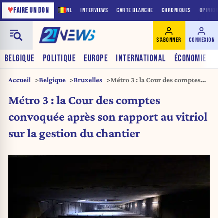
♥
FAIRE UN DON
NL
INTERVIEWS
CARTE BLANCHE
CHRONIQUES
OPINIO
S'ABONNER
CONNEXION
BELGIQUE
POLITIQUE
EUROPE
INTERNATIONAL
ÉCONOMIE
Accueil
Belgique
Bruxelles
Métro 3 : la Cour des comptes
convoquée après son rapport au
Métro 3 : la Cour des comptes
vitriol sur la gestion du chantier
convoquée après son rapport au vitriol
sur la gestion du chantier