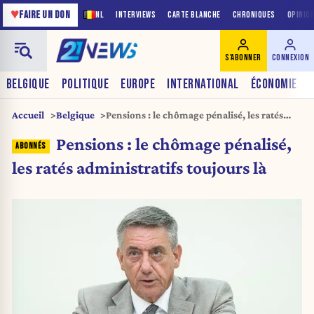
♥
FAIRE UN DON
NL
INTERVIEWS
CARTE BLANCHE
CHRONIQUES
OPINIO
S'ABONNER
CONNEXION
BELGIQUE
POLITIQUE
EUROPE
INTERNATIONAL
ÉCONOMIE
Accueil
Belgique
Pensions : le chômage pénalisé, les ratés
administratifs toujours là
Pensions : le chômage pénalisé,
les ratés administratifs toujours là