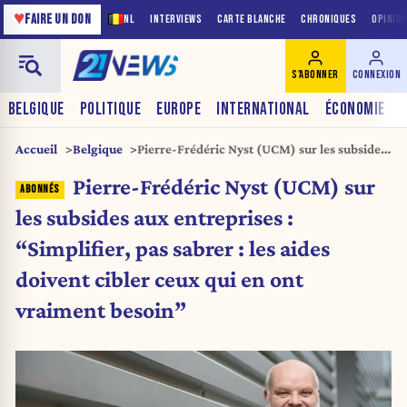
♥
FAIRE UN DON
NL
INTERVIEWS
CARTE BLANCHE
CHRONIQUES
OPINIO
S'ABONNER
CONNEXION
BELGIQUE
POLITIQUE
EUROPE
INTERNATIONAL
ÉCONOMIE
Accueil
Belgique
Pierre-Frédéric Nyst (UCM) sur les subsides
aux entreprises : “Simplifier, pas sabrer : les
Pierre-Frédéric Nyst (UCM) sur
aides doivent cibler ceux qui en ont
vraiment besoin”
les subsides aux entreprises :
“Simplifier, pas sabrer : les aides
doivent cibler ceux qui en ont
vraiment besoin”