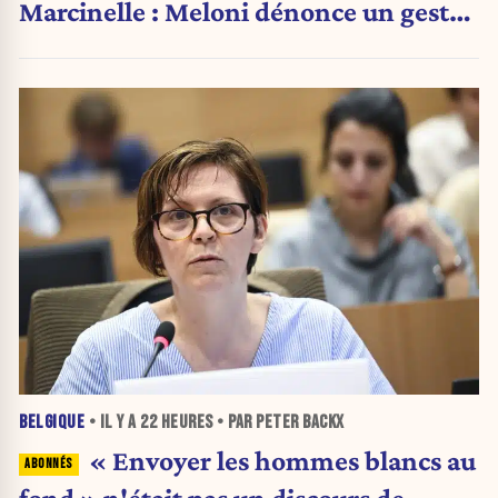
Marcinelle : Meloni dénonce un geste
« honteux »
BELGIQUE
• IL Y A
22 HEURES
• PAR PETER BACKX
« Envoyer les hommes blancs au
fond » n'était pas un discours de