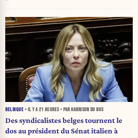
BELGIQUE
• IL Y A
21 HEURES
• PAR HARRISON DU BUS
Des syndicalistes belges tournent le
dos au président du Sénat italien à