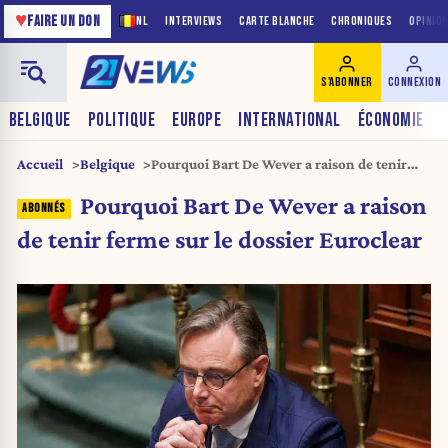
♥
FAIRE UN DON
NL
INTERVIEWS
CARTE BLANCHE
CHRONIQUES
OPINIO
S'ABONNER
CONNEXION
BELGIQUE
POLITIQUE
EUROPE
INTERNATIONAL
ÉCONOMIE
Accueil
Belgique
Pourquoi Bart De Wever a raison de tenir
ferme sur le dossier Euroclear
Pourquoi Bart De Wever a raison
de tenir ferme sur le dossier Euroclear