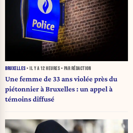
BRUXELLES
• IL Y A
12 HEURES
• PAR RÉDACTION
Une femme de 33 ans violée près du
piétonnier à Bruxelles : un appel à
témoins diffusé