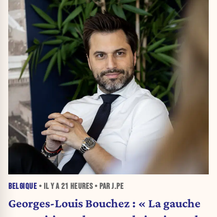
BELGIQUE
• IL Y A
21 HEURES
• PAR J.PE
Georges-Louis Bouchez : « La gauche