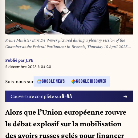
Prime Minister Bart De Wever pictured during a plenary session of the
Chamber at the Federal Parliament in Brussels, Thursday 10 April 2025.
BELGA PHOTO NICOLAS MAETERLINCK
Publié par
J.PE
5 décembre 2025 à 04:20
Suis-nous sur
GOOGLE NEWS
GOOGLE DISCOVER
N-VA
Couverture complète sur
Alors que l’Union européenne rouvre
le débat explosif sur la mobilisation
des avoirs russes gelés pour financer