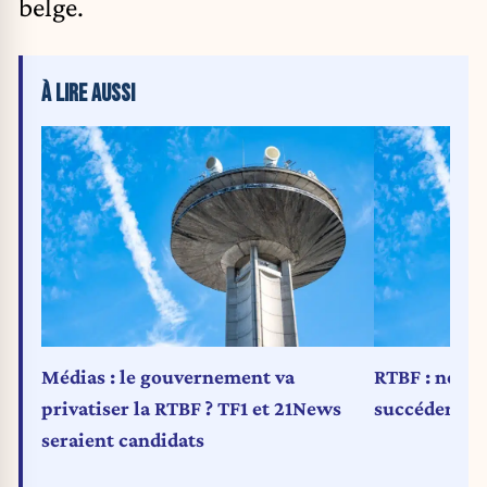
belge.
À LIRE AUSSI
Médias : le gouvernement va
RTBF : neuf 
privatiser la RTBF ? TF1 et 21News
succéder à J
seraient candidats