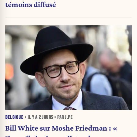
témoins diffusé
BELGIQUE
• IL Y A
2 JOURS
• PAR J.PE
Bill White sur Moshe Friedman : «