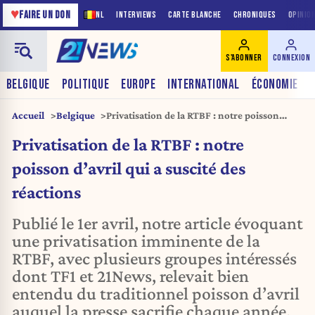
♥
FAIRE UN DON
NL
INTERVIEWS
CARTE BLANCHE
CHRONIQUES
OPINIO
S'ABONNER
CONNEXION
BELGIQUE
POLITIQUE
EUROPE
INTERNATIONAL
ÉCONOMIE
Accueil
Belgique
Privatisation de la RTBF : notre poisson
d’avril qui a suscité des réactions
Privatisation de la RTBF : notre
poisson d’avril qui a suscité des
réactions
Publié le 1er avril, notre article évoquant
une privatisation imminente de la
RTBF, avec plusieurs groupes intéressés
dont TF1 et 21News, relevait bien
entendu du traditionnel poisson d’avril
auquel la presse sacrifie chaque année.