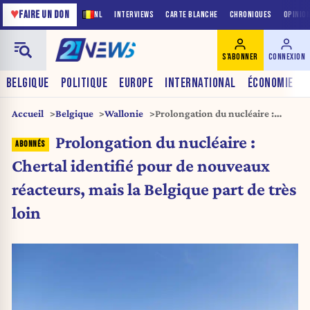
♥
FAIRE UN DON
NL
INTERVIEWS
CARTE BLANCHE
CHRONIQUES
OPINIO
S'ABONNER
CONNEXION
BELGIQUE
POLITIQUE
EUROPE
INTERNATIONAL
ÉCONOMIE
Accueil
Belgique
Wallonie
Prolongation du nucléaire :
Chertal identifié pour de
Prolongation du nucléaire :
nouveaux réacteurs, mais la
Belgique part de très loin
Chertal identifié pour de nouveaux
réacteurs, mais la Belgique part de très
loin