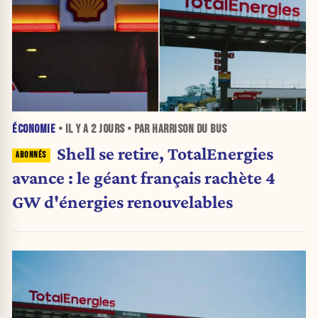
ÉCONOMIE
• IL Y A
2 JOURS
• PAR HARRISON DU BUS
Shell se retire, TotalEnergies
avance : le géant français rachète 4
GW d'énergies renouvelables