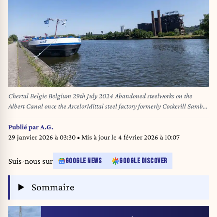
Chertal Belgie Belgium 29th July 2024 Abandoned steelworks on the
Albert Canal once the ArcelorMittal steel factory formerly Cockerill Sambre
Inland ship, Izar moored on the quayside. steel, manufacturing,
production, industry, industrial, heritage, vervallen, staal, fabrique,
Publié par
A.G.
fabriek, liÃ ge, liege, luik, rusting, mothballed, binnenlandse scheepvaart,
29 janvier 2026 à 03:30
• Mis à jour le
4 février 2026 à 10:07
Suis-nous sur
GOOGLE NEWS
GOOGLE DISCOVER
Sommaire