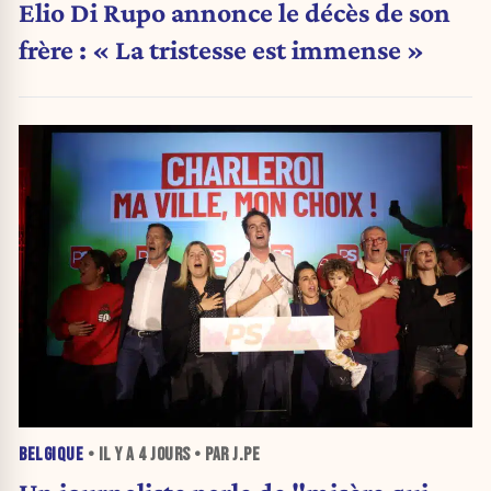
Elio Di Rupo annonce le décès de son
frère : « La tristesse est immense »
BELGIQUE
• IL Y A
4 JOURS
• PAR J.PE