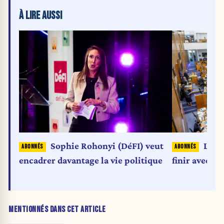
À LIRE AUSSI
Sophie Rohonyi (DéFI) veut
La ré
encadrer davantage la vie politique
finir avec s
MENTIONNÉS DANS CET ARTICLE