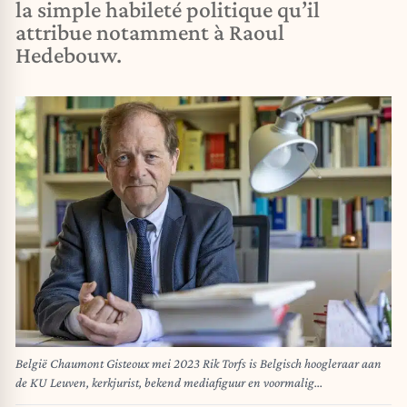
la simple habileté politique qu’il
attribue notamment à Raoul
Hedebouw.
België Chaumont Gisteoux mei 2023 Rik Torfs is Belgisch hoogleraar aan
de KU Leuven, kerkjurist, bekend mediafiguur en voormalig
christendemocratisch politicus. Torfs was van 2013 tot 2017 rector van de