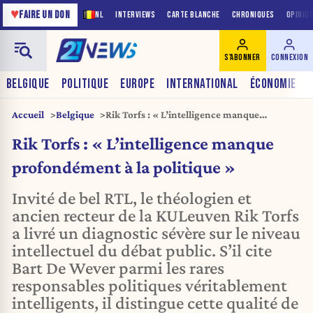
♥
FAIRE UN DON
NL
INTERVIEWS
CARTE BLANCHE
CHRONIQUES
OPINIO
S'ABONNER
CONNEXION
BELGIQUE
POLITIQUE
EUROPE
INTERNATIONAL
ÉCONOMIE
Accueil
Belgique
Rik Torfs : « L’intelligence manque
profondément à la politique »
Rik Torfs : « L’intelligence manque
profondément à la politique »
Invité de bel RTL, le théologien et
ancien recteur de la KULeuven Rik Torfs
a livré un diagnostic sévère sur le niveau
intellectuel du débat public. S’il cite
Bart De Wever parmi les rares
responsables politiques véritablement
intelligents, il distingue cette qualité de