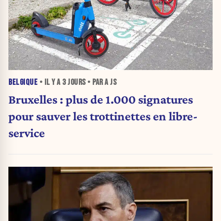
BELGIQUE
• IL Y A
3 JOURS
• PAR A JS
Bruxelles : plus de 1.000 signatures
pour sauver les trottinettes en libre-
service