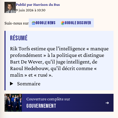
KU Leuven Foto Rias Immink
Publié par
Harrison du Bus
9 juin 2026 à 10:30
Suis-nous sur
GOOGLE NEWS
GOOGLE DISCOVER
DE L'ARTICLE
RÉSUMÉ
Rik Torfs estime que l'intelligence « manque
profondément » à la politique et distingue
Bart De Wever, qu'il juge intelligent, de
Raoul Hedebouw, qu'il décrit comme «
malin » et « rusé ».
Sommaire
Couverture complète sur
GOUVERNEMENT