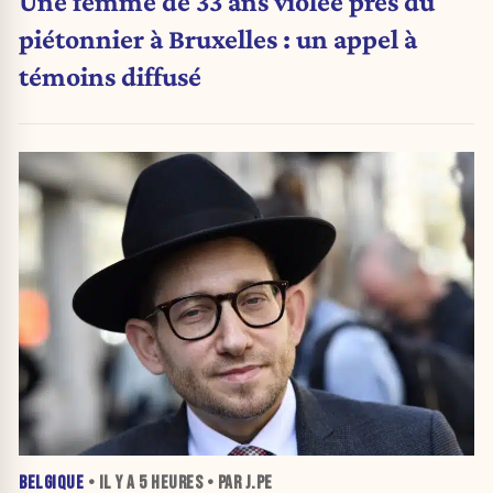
Une femme de 33 ans violée près du
piétonnier à Bruxelles : un appel à
témoins diffusé
BELGIQUE
• IL Y A
5 HEURES
• PAR J.PE