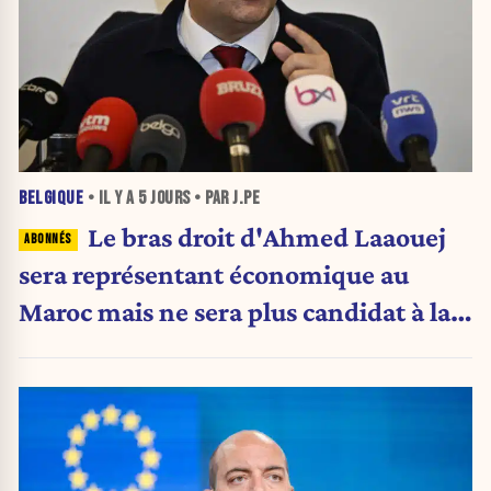
BELGIQUE
• IL Y A
5 JOURS
• PAR J.PE
Le bras droit d'Ahmed Laaouej
sera représentant économique au
Maroc mais ne sera plus candidat à la
Stib.