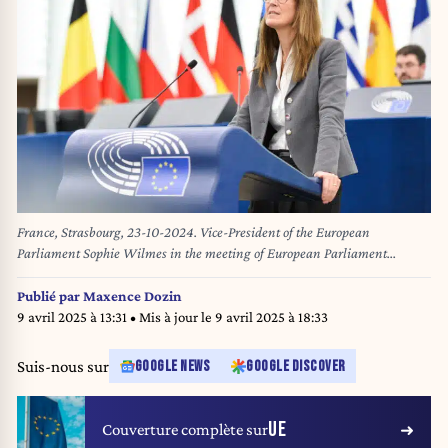
France, Strasbourg, 23-10-2024. Vice-President of the European
Parliament Sophie Wilmes in the meeting of European Parliament
Plenary session Seven years from the assassination of Daphne Caruana
Galizia lack of progress in restoring the rule of law in Malta in the
Publié par
Maxence Dozin
European Parliament. France, Strasbourg, 23-10-2024. Le Vice-presidente
9 avril 2025 à 13:31
• Mis à jour le
9 avril 2025 à 18:33
du Parlement europeen Sophie Wilmes lors de la reunion de la session
pleniere du Parlement europeen Sept ans apres assassinat de Daphne
Suis-nous sur
GOOGLE NEWS
GOOGLE DISCOVER
Caruana Galizia, absence de progres dans la restauration de Etat de droit
a Malte au Parlement europeen.
UE
Couverture complète sur