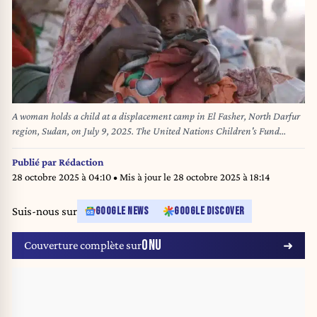
A woman holds a child at a displacement camp in El Fasher, North Darfur
region, Sudan, on July 9, 2025. The United Nations Children's Fund
(UNICEF) said Friday that the number of children suffering from severe
acute malnutrition SAM) in Sudan's North Darfur region has doubled as a
Publié par
Rédaction
result of the country's ongoing military conflict. Photo by UNICEF/Handout
28 octobre 2025 à 04:10
• Mis à jour le
28 octobre 2025 à 18:14
via Xinhua/ABACAPRESS.COM
Suis-nous sur
GOOGLE NEWS
GOOGLE DISCOVER
ONU
Couverture complète sur