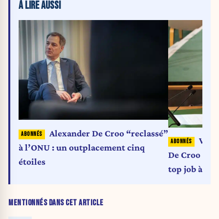
À LIRE AUSSI
Alexander De Croo “reclassé”
Voici
à l’ONU : un outplacement cinq
De Croo tou
étoiles
top job à l’
MENTIONNÉS DANS CET ARTICLE