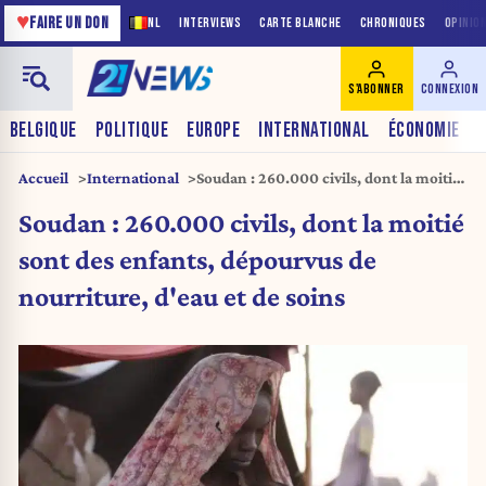
♥
FAIRE UN DON
NL
INTERVIEWS
CARTE BLANCHE
CHRONIQUES
OPINIO
S'ABONNER
CONNEXION
BELGIQUE
POLITIQUE
EUROPE
INTERNATIONAL
ÉCONOMIE
Accueil
International
Soudan : 260.000 civils, dont la moitié
sont des enfants, dépourvus de
Soudan : 260.000 civils, dont la moitié
nourriture, d’eau et de soins
sont des enfants, dépourvus de
nourriture, d'eau et de soins