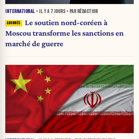
INTERNATIONAL
• IL Y A
7 JOURS
• PAR RÉDACTION
Le soutien nord-coréen à
Moscou transforme les sanctions en
marché de guerre