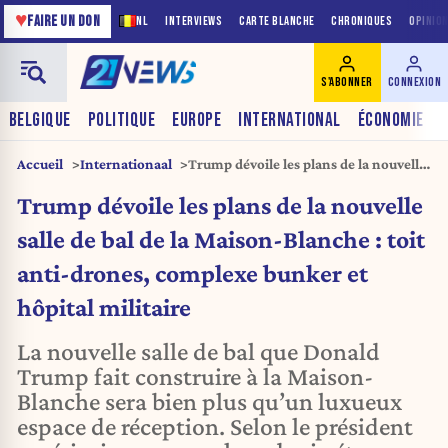
♥
FAIRE UN DON
NL
INTERVIEWS
CARTE BLANCHE
CHRONIQUES
OPINIO
S'ABONNER
CONNEXION
BELGIQUE
POLITIQUE
EUROPE
INTERNATIONAL
ÉCONOMIE
Accueil
Internationaal
Trump dévoile les plans de la nouvelle
salle de bal de la Maison-Blanche : toit
Trump dévoile les plans de la nouvelle
anti-drones, complexe bunker et
hôpital militaire
salle de bal de la Maison-Blanche : toit
anti-drones, complexe bunker et
hôpital militaire
La nouvelle salle de bal que Donald
Trump fait construire à la Maison-
Blanche sera bien plus qu’un luxueux
espace de réception. Selon le président