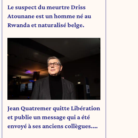
Le suspect du meurtre Driss
Atounane est un homme né au
Rwanda et naturalisé belge.
Jean Quatremer quitte Libération
et publie un message qui a été
envoyé à ses anciens collègues.
Découvrez son message.