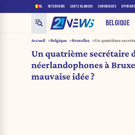
NL
INTERVIEWS
CARTE BLANCHE
CHRONIQUES
OPINION
BELGIQUE
Accueil
Belgique
Bruxelles
Un quatrième secréta
Bruxelles : bonne ou 
Un quatrième secrétaire d
néerlandophones à Bruxel
mauvaise idée ?