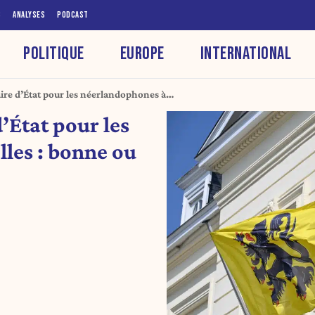
S
ANALYSES
PODCAST
POLITIQUE
EUROPE
INTERNATIONAL
ire d’État pour les néerlandophones à
mauvaise idée ?
’État pour les
les : bonne ou