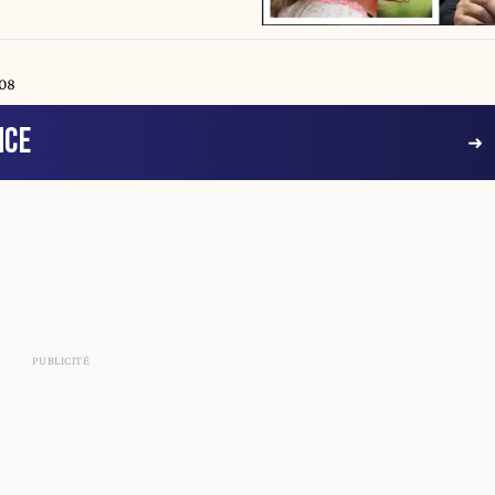
:08
NCE