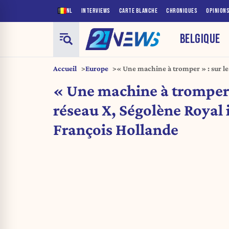
NL
INTERVIEWS
CARTE BLANCHE
CHRONIQUES
OPINION
BELGIQUE
Accueil
Europe
« Une machine à tromper » : sur le
ironise sur François Hollande
« Une machine à tromper »
réseau X, Ségolène Royal 
François Hollande